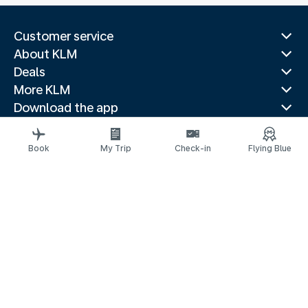
Customer service
About KLM
Deals
More KLM
Download the app
Related websites
Travel guides
Book
My Trip
Check-in
Flying Blue
Top destinations
Popular countries
Trending routes
Legal information
Privacy statement
Accessibility statement
© 2026 KLM
Cookie settings